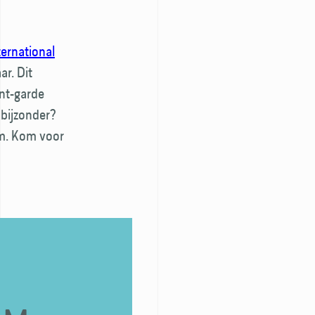
ternational
ar. Dit
ant-garde
 bijzonder?
orm. Kom voor