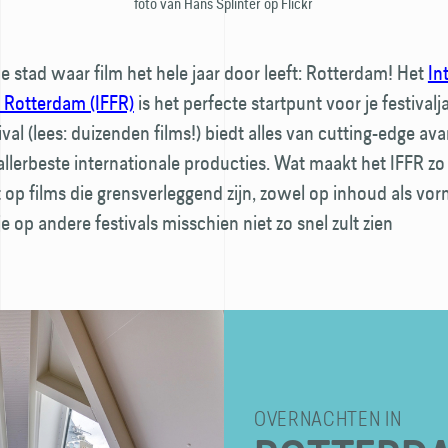
foto van Hans Splinter op Flickr
 stad waar film het hele jaar door leeft: Rotterdam! Het
In
l Rotterdam (IFFR)
is het perfecte startpunt voor je festivalja
val (lees: duizenden films!) biedt alles van cutting-edge av
 allerbeste internationale producties. Wat maakt het IFFR zo
t op films die grens­verleggend zijn, zowel op inhoud als v
je op andere festivals misschien niet zo snel zult zien
OVERNACHTEN IN