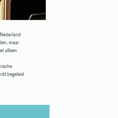
n Nederland
rden, maar
et alleen
k
nische
ordt begeleid