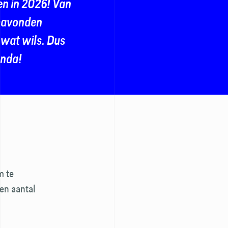
sen in 2026! Van
m­avonden
t wat wils. Dus
enda!
m te
en aantal