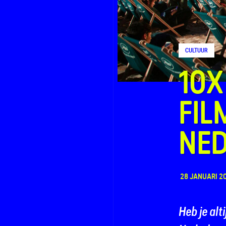
CULTUUR
FAQ
10X
Contact
FIL
NED
28 JANUARI 2
Heb je alt