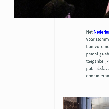
Het
Nederlan
voor stomme 
bomvol emoti
prachtige st
toegankelijk
publieks­fav
door intern