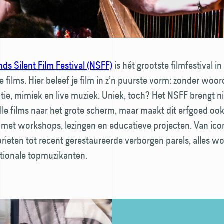
ds Silent Film Festival (NSFF)
is hét grootste filmfestival i
films. Hier beleef je film in z’n puurste vorm: zonder woo
e, mimiek en live muziek. Uniek, toch? Het NSFF brengt ni
ille films naar het grote scherm, maar maakt dit erfgoed oo
 met workshops, lezingen en educatieve projecten. Van ico
orieten tot recent gerestaureerde verborgen parels, alles w
ationale topmuzikanten.