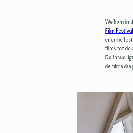
Welkom in de
Film Festiva
enorme festi
films tot de
De focus lig
de films die 