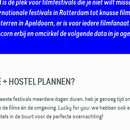
is dé plek voor filmfestivals die je niet wilt mis
rnationale festivals in Rotterdam tot knusse fil
terren in Apeldoorn, er is voor iedere film­fanaa
corn erbij en omcirkel de volgende data in je ag
E + HOSTEL PLANNEN?
este festivals meerdere dagen duren, heb je genoeg tijd o
n de films én de omgeving. Lucky for you: we hebben ook e
stels in de buurt voor de perfecte overnachting!