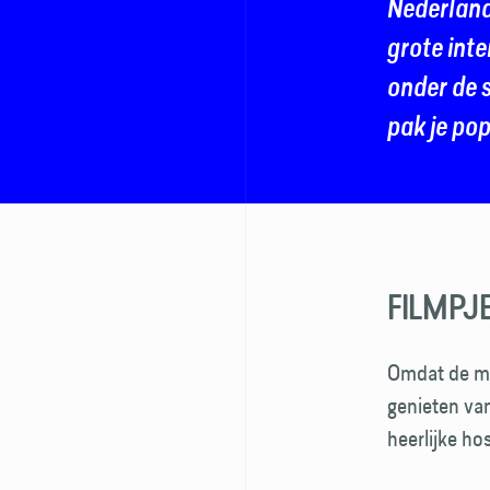
Nederland 
grote inte
onder de s
pak je pop
FILMPJ
Omdat de me
genieten va
heerlijke ho