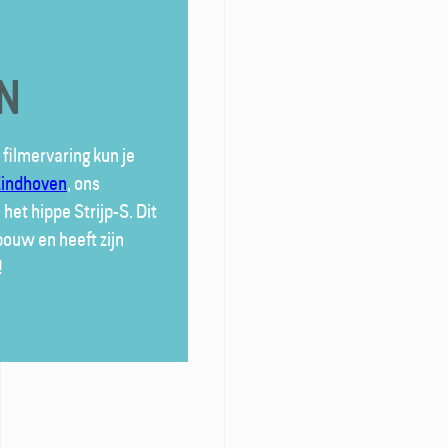
N
filmervaring kun je
Eindhoven
, ons
het hippe Strijp-S. Dit
bouw en heeft zijn
!