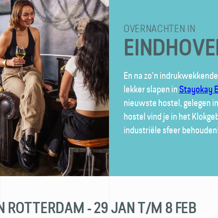
OVERNACHTEN IN
EINDHOVE
En na zo’n indrukwekkende 
lekker slapen in
Stayokay 
nieuwste hostel, gelegen in 
hostel vind je in het Klokge
industriële sfeer behouden
 IN ROTTERDAM - 29 JAN T/M 8 FEB