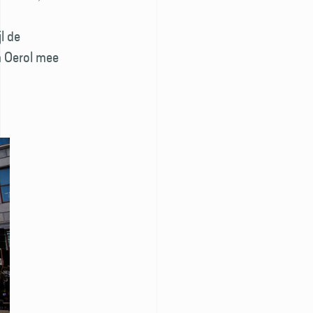
l de
m Oerol mee