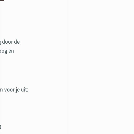
g door de
oog en
 voor je uit:
)