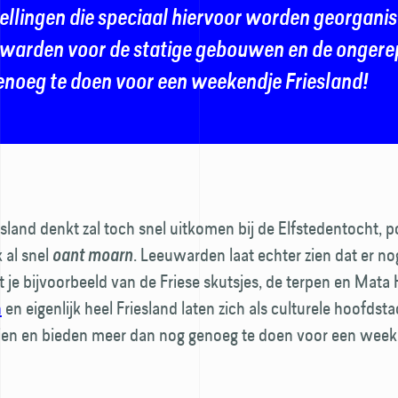
ellingen die speciaal hiervoor worden georganis
warden voor de statige gebouwen en de ongerep
enoeg te doen voor een weekendje Friesland!
sland denkt zal toch snel uitkomen bij de Elfstedentocht,
 al snel
. Leeuwarden laat echter zien dat er no
oant moarn
t je bijvoorbeeld van de Friese skutsjes, de terpen en Mata 
n
en eigenlijk heel Friesland laten zich als culturele hoofdst
zien en bieden meer dan nog genoeg te doen voor een wee