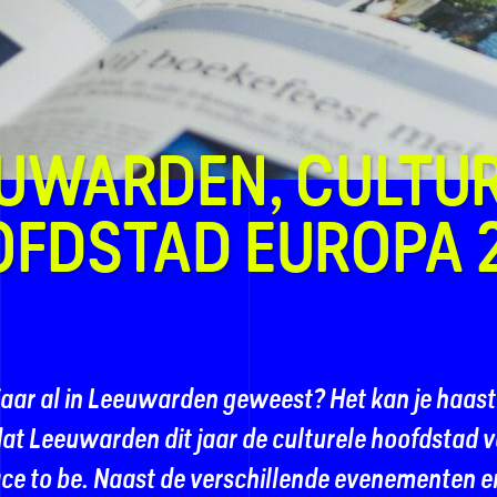
UWARDEN, CULTU
FDSTAD EUROPA 
t jaar al in Leeuwarden geweest? Het kan je haast 
at Leeuwarden dit jaar de culturele hoofdstad v
ace to be. Naast de verschillende evenementen e