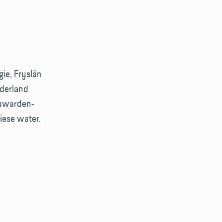
ie, Fryslân
ederland
euwarden-
iese water.