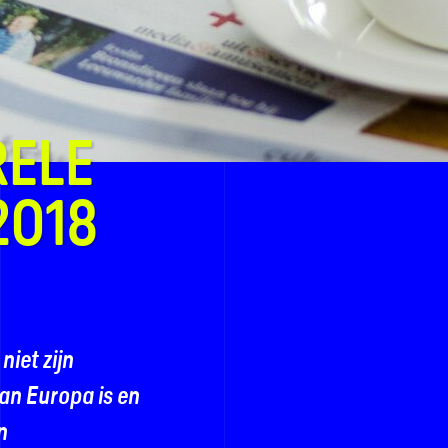
RELE
2018
niet zijn
an Europa is en
n