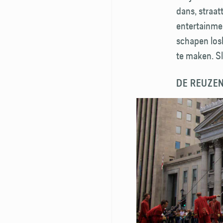
dans, straat
entertainment
schapen losl
te maken. S
DE REUZEN