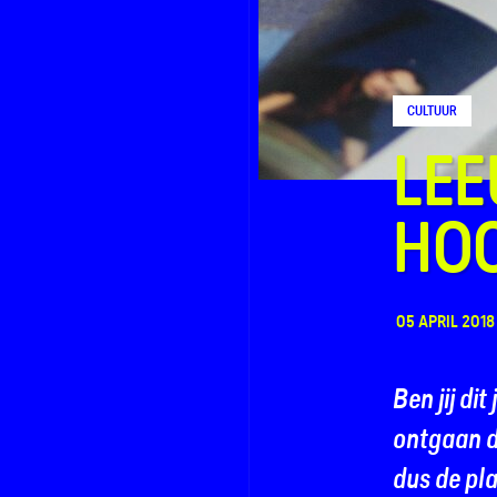
CULTUUR
FAQ
LEE
Contact
HOO
05 APRIL 2018
Ben jij di
ontgaan d
dus de pl