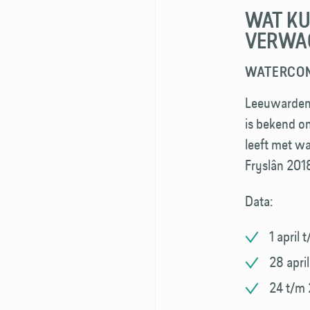
WAT KU
VERWA
WATERCON
Leeuwarden 
is bekend o
leeft met w
Fryslân 201
Data:
1 april
28 apri
24 t/m