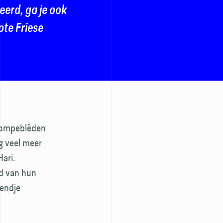
eerd, ga je ook
te Friese
 pompeblêden
g veel meer
Hari.
ad van hun
kendje