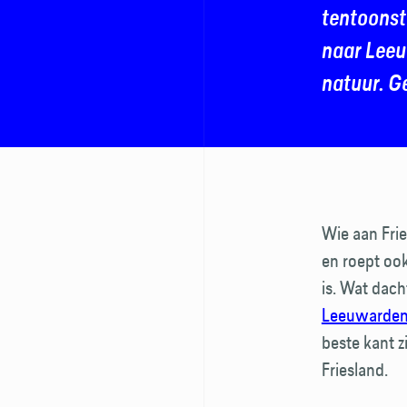
tentoonst
naar Leeu
natuur. G
Wie aan Frie
en roept ook
is. Wat dach
Leeuwarde
beste kant 
Friesland.