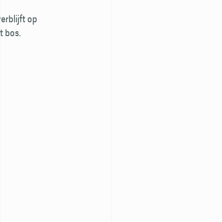
rblijft op
t bos.