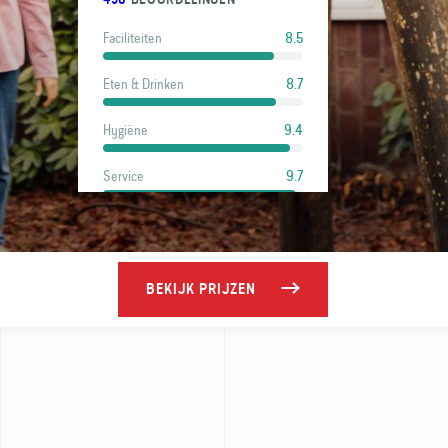
8.5
Faciliteiten
8.7
Eten & Drinken
9.4
Hygiëne
9.7
Service
9.2
Locatie
9.3
Prijs
BEKIJK PRIJZEN