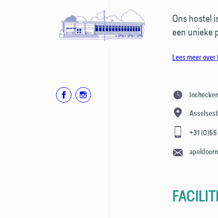
Ons hostel i
een unieke 
Lees meer over 
Inchecke
Asselsest
+31 (0)55
apeldoor
FACILIT