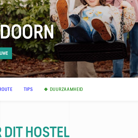
LDOORN
LUWE
ROUTE
TIPS
🍀 DUURZAAMHEID
 DIT HOSTEL