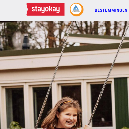
BESTEMMINGEN
BESTEMMINGEN
FAMILIES
GROEPEN
MEETINGS
ACTIES
MEER