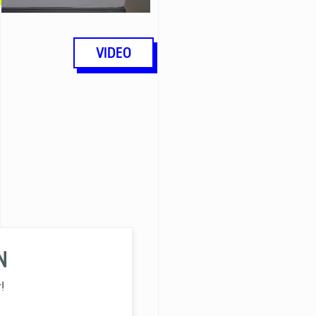
VIDEO
N
!