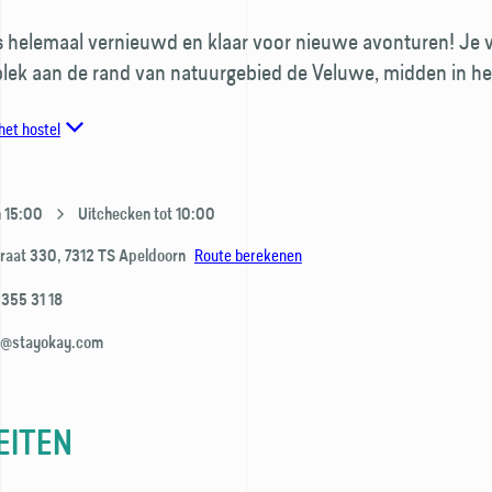
s helemaal vernieuwd en klaar voor nieuwe avonturen! Je ve
plek aan de rand van natuurgebied de Veluwe, midden in he
het hostel
n 15:00
Uitchecken tot 10:00
Route berekenen
raat 330,
7312 TS
Apeldoorn
 355 31 18
n@stayokay.com
EITEN