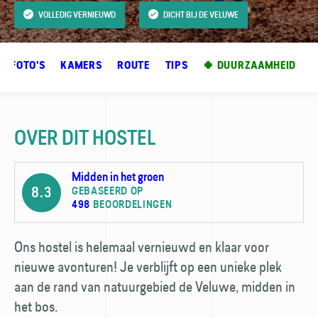
VOLLEDIG VERNIEUWD
DICHT BIJ DE VELUWE
FOTO'S
KAMERS
ROUTE
TIPS
🍀 DUURZAAMHEID
OVER DIT HOSTEL
Midden in het groen
8.3
GEBASEERD OP
498
BEOORDELINGEN
Ons hostel is helemaal vernieuwd en klaar voor
nieuwe avonturen! Je verblijft op een unieke plek
aan de rand van natuurgebied de Veluwe, midden in
het bos.