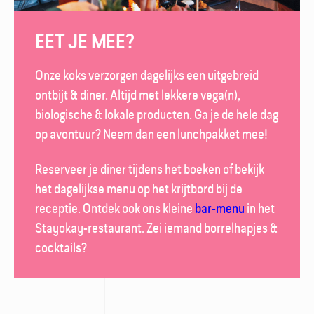
EET JE MEE?
Onze koks verzorgen dagelijks een uitgebreid
ontbijt & diner. Altijd met lekkere vega(n),
biologische & lokale producten. Ga je de hele dag
op avontuur? Neem dan een lunch­pakket mee!
Reserveer je diner tijdens het boeken of bekijk
het dagelijkse menu op het krijt­bord bij de
receptie. Ontdek ook ons kleine
bar-menu
in het
Stayokay-restaurant
. Zei iemand borrel­hapjes &
cocktails?