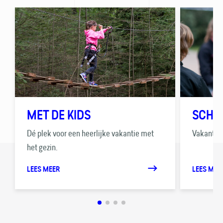
MET DE KIDS
SCHO
Dé plek voor een heerlijke vakantie met
Vakanties
het gezin.
LEES MEER
LEES MEE