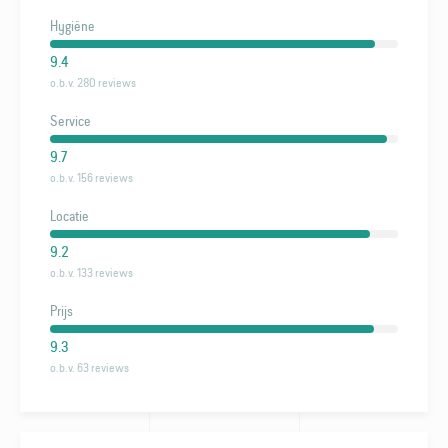
Hygiëne
9.4
o.b.v. 280 reviews
Service
9.7
o.b.v. 156 reviews
Locatie
9.2
o.b.v. 133 reviews
Prijs
9.3
o.b.v. 63 reviews