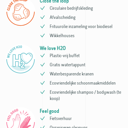
Close the loop
Circulaire bedrijfs­kleding
Afvalscheiding
Frituurolie inzameling voor bio­diesel
Wikkelhouses
We love H2O
Plastic-vrij buffet
Gratis watertappunt
Waterbesparende kranen
Ecovriendelijke schoonmaak­middelen
Ecovriendelijke shampoo / bodywash (te
koop)
Feel good
Fietsverhuur
Organiseren cleanups